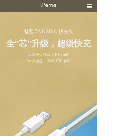
끀
魅蓝 5A USB-C 快充线
全“芯”升级，超级快充
USB A-C 接口 | PTC保护
5A 大电流 | 环保 TPE 材料